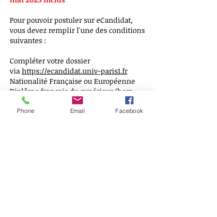
Pour pouvoir postuler sur eCandidat,
vous devez remplir l'une des conditions
suivantes :
Compléter votre dossier
via
https://ecandidat.univ-paris1.fr
Nationalité Française ou Européenne
Diplôme français du supérieur (hors
diplôme de langue)
Résidence habituelle en France depuis
Phone
Email
Facebook
plus de 6 mois
Vous pouvez également contacter
l'administration par mail via :
m2-
droitassurances-prive.eds@univ-
paris1.fr
Plaquette de présentation du Master 2
Droit des Assurances :