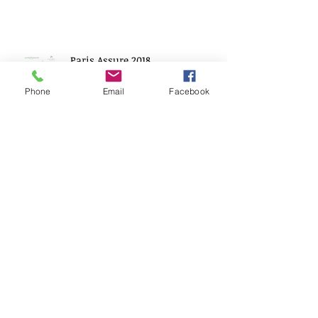
Paris Assure 2018
Phone
Email
Facebook
Archives
juin 2019
(1)
1 post
mai 2019
(2)
2 posts
mars 2019
(1)
1 post
janvier 2019
(1)
1 post
octobre 2018
(2)
2 posts
août 2018
(1)
1 post
juin 2018
(1)
1 post
mai 2018
(1)
1 post
avril 2018
(3)
3 posts