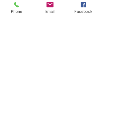
Phone
Email
Facebook
Paris Assure 2018
Archives
juin 2019
(1)
1 post
mai 2019
(2)
2 posts
mars 2019
(1)
1 post
janvier 2019
(1)
1 post
octobre 2018
(2)
2 posts
août 2018
(1)
1 post